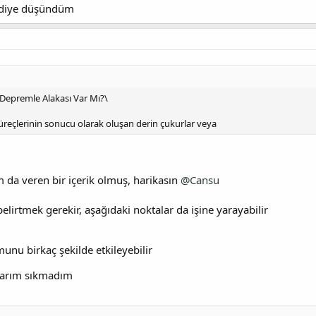
 diye düşündüm
 Depremle Alakası Var Mı?\
üreçlerinin sonucu olarak oluşan derin çukurlar veya
 da veren bir içerik olmuş, harikasın
@Cansu
irtmek gerekir, aşağıdaki noktalar da işine yarayabilir
nu birkaç şekilde etkileyebilir
marım sıkmadım