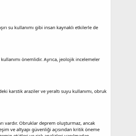
ırı su kullanımı gibi insan kaynaklı etkilerle de
llanımı önemlidir. Ayrıca, jeolojik incelemeler
eki karstik araziler ve yeraltı suyu kullanımı, obruk
nları vardır. Obruklar deprem oluşturmaz, ancak
leşim ve altyapı güvenliği açısından kritik öneme
zemin etütleri ve risk analizleri yapılmadan