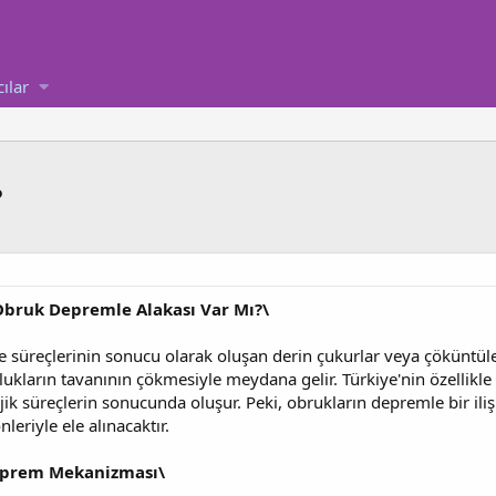
cılar
?
Obruk Depremle Alakası Var Mı?\
 süreçlerinin sonucu olarak oluşan derin çukurlar veya çöküntülerd
şlukların tavanının çökmesiyle meydana gelir. Türkiye'nin özellik
lojik süreçlerin sonucunda oluşur. Peki, obrukların depremle bir i
nleriyle ele alınacaktır.
eprem Mekanizması\