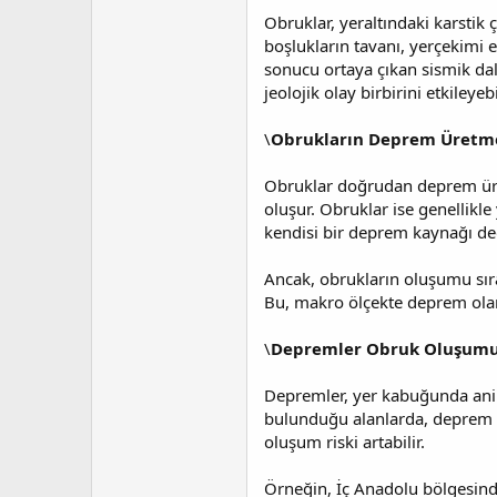
i
Obruklar, yeraltındaki karstik 
boşlukların tavanı, yerçekimi 
sonucu ortaya çıkan sismik dalg
jeolojik olay birbirini etkileyeb
\
Obrukların Deprem Üretme 
Obruklar doğrudan deprem üret
oluşur. Obruklar ise genellikle
kendisi bir deprem kaynağı değ
Ancak, obrukların oluşumu sıras
Bu, makro ölçekte deprem olar
\
Depremler Obruk Oluşumun
Depremler, yer kabuğunda ani ge
bulunduğu alanlarda, deprem sa
oluşum riski artabilir.
Örneğin, İç Anadolu bölgesind