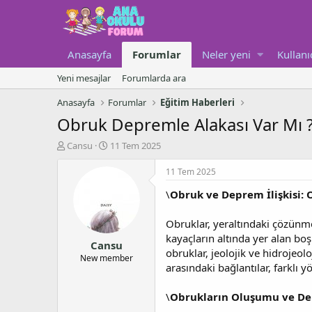
Anasayfa
Forumlar
Neler yeni
Kullanı
Yeni mesajlar
Forumlarda ara
Anasayfa
Forumlar
Eğitim Haberleri
Obruk Depremle Alakası Var Mı 
K
B
Cansu
11 Tem 2025
o
a
n
ş
11 Tem 2025
u
l
\
Obruk ve Deprem İlişkisi: 
y
a
u
n
b
g
Obruklar, yeraltındaki çözünme
a
ı
kayaçların altında yer alan bo
Cansu
ş
ç
obruklar, jeolojik ve hidrojeo
l
t
New member
arasındaki bağlantılar, farklı yö
a
a
t
r
a
i
\
Obrukların Oluşumu ve D
n
h