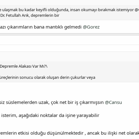
ye ulaşmak bu kadar keyifli olduğunda, insan okumayı bırakmak istemiyor @
. Fetullah Arık, depremlerin bir
azı çıkarımların bana mantıklı gelmedi
@Gorez
 Depremle Alakası Var Mı?\
üreçlerinin sonucu olarak oluşan derin çukurlar veya
siz süslemelerden uzak, çok net bir iş çıkarmışsın
@Cansu
isterim, aşağıdaki noktalar da işine yarayabilir
lerin etkisi olduğu düşünülmektedir , ancak bu ilişki net olara