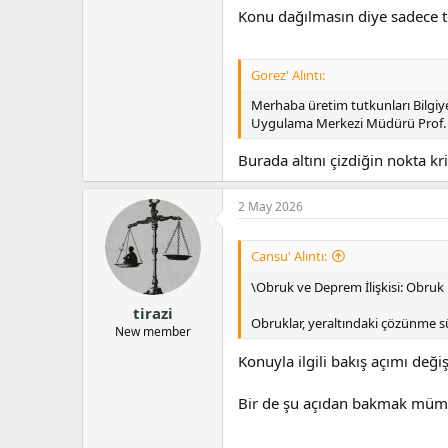
Konu dağılmasın diye sadece t
Gorez' Alıntı:
Merhaba üretim tutkunları Bilgi
Uygulama Merkezi Müdürü Prof. Dr
Burada altını çizdiğin nokta kr
2 May 2026
Cansu' Alıntı:
\Obruk ve Deprem İlişkisi: Obruk
tirazi
Obruklar, yeraltındaki çözünme s
New member
Konuyla ilgili bakış açımı deği
Bir de şu açıdan bakmak mümkü