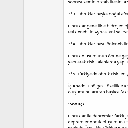
sonrası zeminin stabilitesini aza
**3. Obruklar başka doğal afetl
Obruklar genellikle hidrojeoloj
tetiklenebilir. Ayrıca, ani sel
**4. Obruklar nasıl önlenebili
Obruk oluşumunun önüne geçmek 
yapılarak riskli alanlarda yapı
**5. Türkiye’de obruk riski en
İç Anadolu bölgesi, özellikle K
oluşumunu artıran başlıca faktö
\
Sonuç\
Obruklar ile depremler farklı 
depremler obruk oluşumunu teti
sahiptir. Özellikle Türkiye’ni