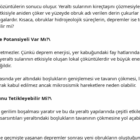
çözüntülerin sonucu oluşur. Yeraltı sularının kireçtaşını çözmesiy
etkisiyle aniden çöker ve yüzeyde obruk adı verilen derin çukurla
alardır. Kısaca, obruklar hidrojeolojik süreçlerin, depremler ise t
ilir mi?
Potansiyeli Var Mı?\
mezler. Çünkü deprem enerjisi, yer kabuğundaki fay hatlarında bi
 yeraltı sularının etkisiyle oluşan lokal çöküntülerdir ve büyük ene
ildir.
ında yer altındaki boşlukların genişlemesi ve tavanın çökmesi, lok
ak kabul edilmez ancak mikrosismik hareketlere neden olabilir.
u Tetikleyebilir Mi?\
rilim boşalması yaratır ve bu da yeraltı yapılarında çeşitli etkiler 
rsıntıları yeraltındaki boşlukların tavanının çökmesine yol açab
e geçmişte yaşanan depremler sonrası yeni obrukların oluştuğuna