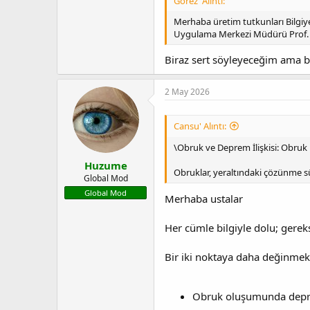
Gorez' Alıntı:
Merhaba üretim tutkunları Bilgi
Uygulama Merkezi Müdürü Prof. Dr
Biraz sert söyleyeceğim ama b
2 May 2026
Cansu' Alıntı:
\Obruk ve Deprem İlişkisi: Obruk
Huzume
Obruklar, yeraltındaki çözünme s
Global Mod
Global Mod
Merhaba ustalar
Her cümle bilgiyle dolu; gerek
Bir iki noktaya daha değinmek 
Obruk oluşumunda deprem