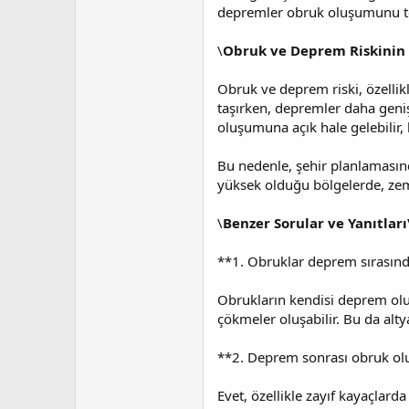
depremler obruk oluşumunu tet
\
Obruk ve Deprem Riskinin 
Obruk ve deprem riski, özellikl
taşırken, depremler daha geniş
oluşumuna açık hale gelebilir, 
Bu nedenle, şehir planlamasınd
yüksek olduğu bölgelerde, zemin
\
Benzer Sorular ve Yanıtları
**1. Obruklar deprem sırasınd
Obrukların kendisi deprem olu
çökmeler oluşabilir. Bu da alty
**2. Deprem sonrası obruk olu
Evet, özellikle zayıf kayaçlard