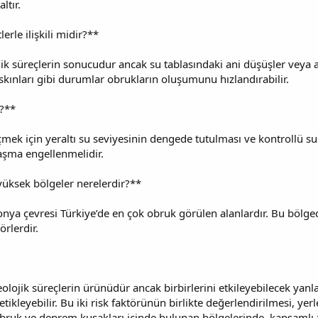
ltır.
erle ilişkili midir?**
ik süreçlerin sonucudur ancak su tablasındaki ani düşüşler veya aş
 baskınları gibi durumlar obrukların oluşumunu hızlandırabilir.
r?**
için yeraltı su seviyesinin dengede tutulması ve kontrollü su ku
laşma engellenmelidir.
 yüksek bölgeler nerelerdir?**
onya çevresi Türkiye’de en çok obruk görülen alanlardır. Bu bölged
rlerdir.
jeolojik süreçlerin ürünüdür ancak birbirlerini etkileyebilecek ya
kleyebilir. Bu iki risk faktörünün birlikte değerlendirilmesi, yer
n obruk ve deprem kuşakları içinde bulunan bölgelerinde, kapsamlı 