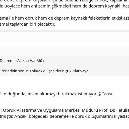
ir. Böylece hem ani zemin çökmeleri hem de deprem kaynaklı hasar
lama ile hem obruk hem de deprem kaynaklı felaketlerin etkisi azal
mel taşlardan biri olacaktır.
 Depremle Alakası Var Mı?\
üreçlerinin sonucu olarak oluşan derin çukurlar veya
fli olduğunda, insan okumayı bırakmak istemiyor
@Cansu
si Obruk Araştırma ve Uygulama Merkezi Müdürü Prof. Dr. Fetull
rtmiştir. Ancak, bölgedeki depremlerle obruk oluşumlarını kıyasladı