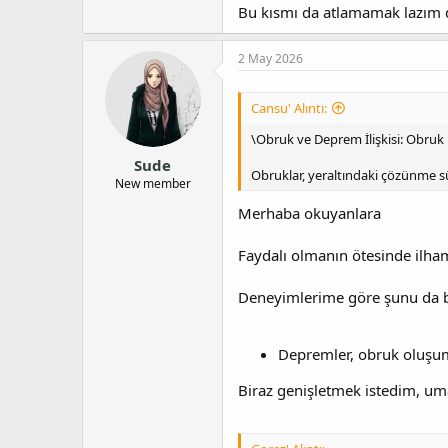
Bu kısmı da atlamamak lazım
2 May 2026
Cansu' Alıntı:
\Obruk ve Deprem İlişkisi: Obruk
Sude
Obruklar, yeraltındaki çözünme s
New member
Merhaba okuyanlara
Faydalı olmanın ötesinde ilham
Deneyimlerime göre şunu da bel
Depremler, obruk oluşumu
Biraz genişletmek istedim, u