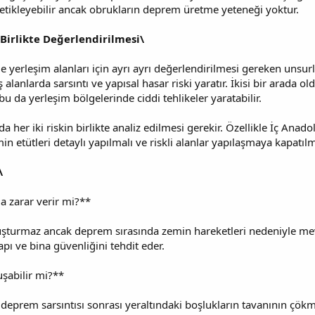
ikleyebilir ancak obrukların deprem üretme yeteneği yoktur.
Birlikte Değerlendirilmesi\
e yerleşim alanları için ayrı ayrı değerlendirilmesi gereken unsur
 alanlarda sarsıntı ve yapısal hasar riski yaratır. İkisi bir arad
bu da yerleşim bölgelerinde ciddi tehlikeler yaratabilir.
a her iki riskin birlikte analiz edilmesi gerekir. Özellikle İç Ana
 etütleri detaylı yapılmalı ve riskli alanlar yapılaşmaya kapatılma
\
a zarar verir mi?**
şturmaz ancak deprem sırasında zemin hareketleri nedeniyle mevc
apı ve bina güvenliğini tehdit eder.
şabilir mi?**
a deprem sarsıntısı sonrası yeraltındaki boşlukların tavanının çökm