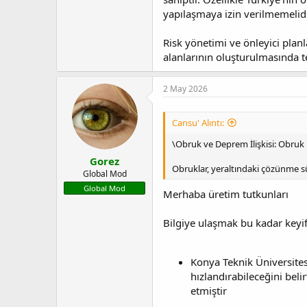
yapılaşmaya izin verilmemelid
Risk yönetimi ve önleyici plan
alanlarının oluşturulmasında te
2 May 2026
Cansu' Alıntı:
\Obruk ve Deprem İlişkisi: Obruk
Gorez
Obruklar, yeraltındaki çözünme s
Global Mod
Global Mod
Merhaba üretim tutkunları
Bilgiye ulaşmak bu kadar keyi
Konya Teknik Üniversite
hızlandırabileceğini beli
etmiştir