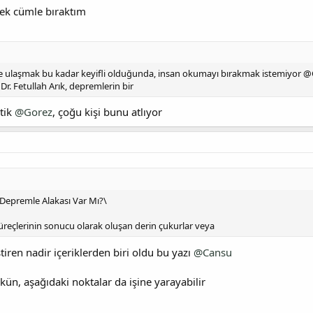
ek cümle bıraktım
ye ulaşmak bu kadar keyifli olduğunda, insan okumayı bırakmak istemiyor @
. Fetullah Arık, depremlerin bir
itik
@Gorez
, çoğu kişi bunu atlıyor
 Depremle Alakası Var Mı?\
üreçlerinin sonucu olarak oluşan derin çukurlar veya
ştiren nadir içeriklerden biri oldu bu yazı
@Cansu
n, aşağıdaki noktalar da işine yarayabilir