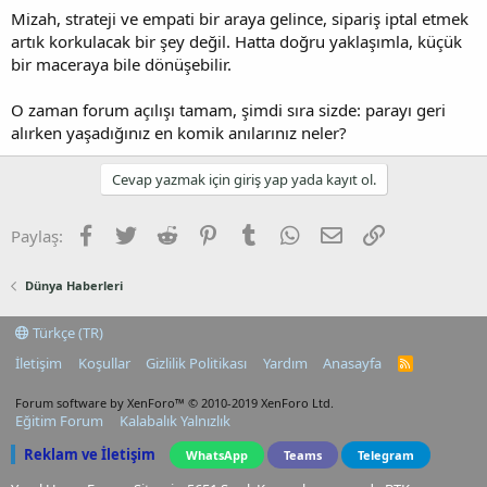
Mizah, strateji ve empati bir araya gelince, sipariş iptal etmek
artık korkulacak bir şey değil. Hatta doğru yaklaşımla, küçük
bir maceraya bile dönüşebilir.
O zaman forum açılışı tamam, şimdi sıra sizde: parayı geri
alırken yaşadığınız en komik anılarınız neler?
Cevap yazmak için giriş yap yada kayıt ol.
Facebook
Twitter
Reddit
Pinterest
Tumblr
WhatsApp
E-posta
Link
Paylaş:
Dünya Haberleri
Türkçe (TR)
İletişim
Koşullar
Gizlilik Politikası
Yardım
Anasayfa
R
S
S
Forum software by XenForo™
© 2010-2019 XenForo Ltd.
Eğitim Forum
Kalabalık Yalnızlık
Reklam ve İletişim
WhatsApp
Teams
Telegram