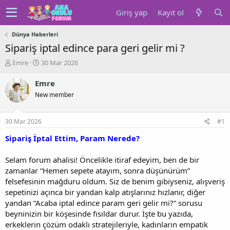
Giriş yap
Kayıt ol
Dünya Haberleri
Sipariş iptal edince para geri gelir mi ?
K
B
Emre
30 Mar 2026
o
a
n
ş
Emre
u
l
New member
y
a
u
n
b
g
30 Mar 2026
#1
a
ı
ş
ç
Sipariş İptal Ettim, Param Nerede?
l
t
a
a
Selam forum ahalisi! Öncelikle itiraf edeyim, ben de bir
t
r
zamanlar “Hemen sepete atayım, sonra düşünürüm”
a
i
felsefesinin mağduru oldum. Siz de benim gibiyseniz, alışveriş
n
h
sepetinizi açınca bir yandan kalp atışlarınız hızlanır, diğer
i
yandan “Acaba iptal edince param geri gelir mi?” sorusu
beyninizin bir köşesinde fısıldar durur. İşte bu yazıda,
erkeklerin çözüm odaklı stratejileriyle, kadınların empatik