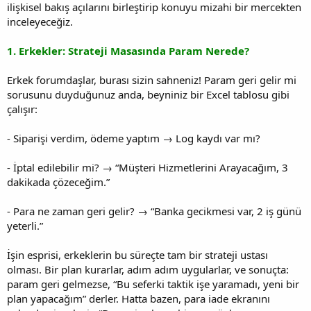
ilişkisel bakış açılarını birleştirip konuyu mizahi bir mercekten
inceleyeceğiz.
1. Erkekler: Strateji Masasında Param Nerede?
Erkek forumdaşlar, burası sizin sahneniz! Param geri gelir mi
sorusunu duyduğunuz anda, beyniniz bir Excel tablosu gibi
çalışır:
- Siparişi verdim, ödeme yaptım → Log kaydı var mı?
- İptal edilebilir mi? → “Müşteri Hizmetlerini Arayacağım, 3
dakikada çözeceğim.”
- Para ne zaman geri gelir? → “Banka gecikmesi var, 2 iş günü
yeterli.”
İşin esprisi, erkeklerin bu süreçte tam bir strateji ustası
olması. Bir plan kurarlar, adım adım uygularlar, ve sonuçta:
param geri gelmezse, “Bu seferki taktik işe yaramadı, yeni bir
plan yapacağım” derler. Hatta bazen, para iade ekranını