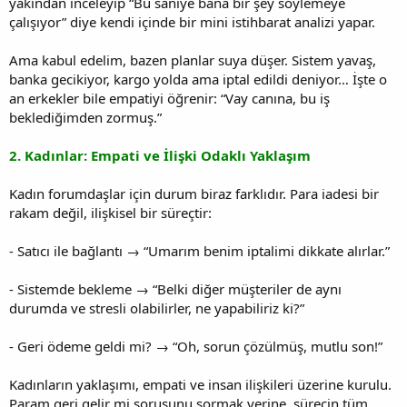
yakından inceleyip “Bu saniye bana bir şey söylemeye
çalışıyor” diye kendi içinde bir mini istihbarat analizi yapar.
Ama kabul edelim, bazen planlar suya düşer. Sistem yavaş,
banka gecikiyor, kargo yolda ama iptal edildi deniyor… İşte o
an erkekler bile empatiyi öğrenir: “Vay canına, bu iş
beklediğimden zormuş.”
2. Kadınlar: Empati ve İlişki Odaklı Yaklaşım
Kadın forumdaşlar için durum biraz farklıdır. Para iadesi bir
rakam değil, ilişkisel bir süreçtir:
- Satıcı ile bağlantı → “Umarım benim iptalimi dikkate alırlar.”
- Sistemde bekleme → “Belki diğer müşteriler de aynı
durumda ve stresli olabilirler, ne yapabiliriz ki?”
- Geri ödeme geldi mi? → “Oh, sorun çözülmüş, mutlu son!”
Kadınların yaklaşımı, empati ve insan ilişkileri üzerine kurulu.
Param geri gelir mi sorusunu sormak yerine, sürecin tüm