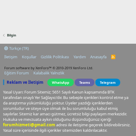
Bilgin
Türkçe (TR)
İletişim
Koşullar
Gizlilik Politikası
Yardım
Anasayfa
R
S
S
Forum software by XenForo™
© 2010-2019 XenForo Ltd.
Eğitim Forum
Kalabalık Yalnızlık
Reklam ve İletişim
WhatsApp
Teams
Telegram
Yasal Uyarı: Forum Sitemiz; 5651 Sayılı Kanun kapsamında BTK
tarafından onaylı Yer Sağlayıcı'dır. Bu sebeple içerikleri kontrol etme ya
da araştırma yükümlülüğü yoktur. Üyeler yazdığı içeriklerden
sorumludur ve siteye üye olmak ile bu sorumluluğu kabul etmiş
sayılırlar. Sitemiz kar amacı gütmez, ücretsiz bilgi paylaşım merkezidir.
Hukuka ve mevzuata aykırı olduğunu düşündüğünüz içeriği
forumhizmeti@gmail.com
adresi ile iletişime geçerek bildirebilirsiniz.
Yasal süre içerisinde ilgili içerikler sitemizden kaldırılacaktır.