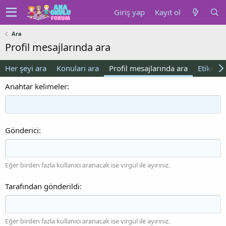
Giriş yap
Kayıt ol
Ara
Profil mesajlarında ara
Her şeyi ara
Konuları ara
Profil mesajlarında ara
Etiketler
Anahtar kelimeler
Gönderici
Eğer birden fazla kullanıcı aranacak ise virgül ile ayırınız.
Tarafından gönderildi
Eğer birden fazla kullanıcı aranacak ise virgül ile ayırınız.