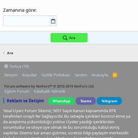
Zamanına göre
Ara
Ara
Türkçe (TR)
İletişim
Koşullar
Gizlilik Politikası
Yardım
Anasayfa
R
S
S
Forum software by XenForo™
© 2010-2019 XenForo Ltd.
Eğitim Forum
Kalabalık Yalnızlık
Reklam ve İletişim
WhatsApp
Teams
Telegram
Yasal Uyarı: Forum Sitemiz; 5651 Sayılı Kanun kapsamında BTK
tarafından onaylı Yer Sağlayıcı'dır. Bu sebeple içerikleri kontrol etme ya
da araştırma yükümlülüğü yoktur. Üyeler yazdığı içeriklerden
sorumludur ve siteye üye olmak ile bu sorumluluğu kabul etmiş
sayılırlar. Sitemiz kar amacı gütmez, ücretsiz bilgi paylaşım merkezidir.