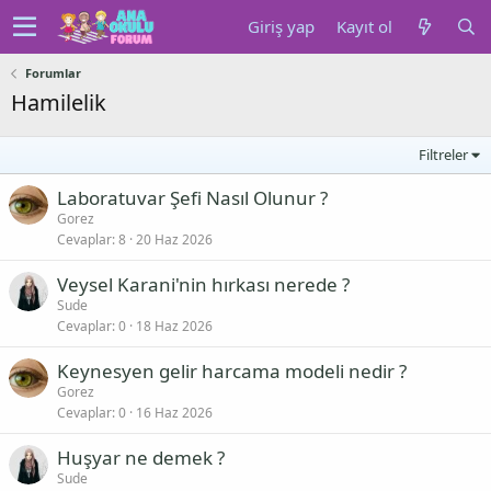
Giriş yap
Kayıt ol
Forumlar
Hamilelik
Filtreler
Laboratuvar Şefi Nasıl Olunur ?
Gorez
Cevaplar
8
20 Haz 2026
Veysel Karani'nin hırkası nerede ?
Sude
Cevaplar
0
18 Haz 2026
Keynesyen gelir harcama modeli nedir ?
Gorez
Cevaplar
0
16 Haz 2026
Huşyar ne demek ?
Sude