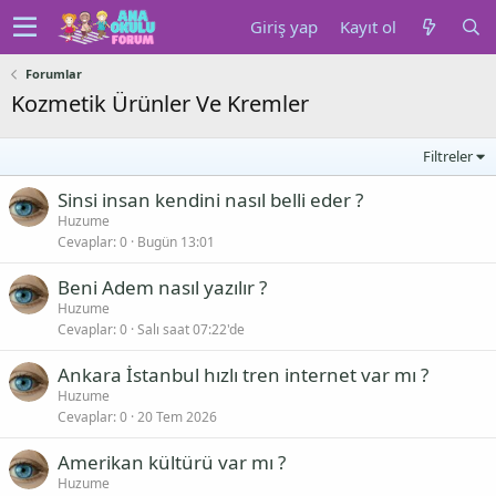
Giriş yap
Kayıt ol
Forumlar
Kozmetik Ürünler Ve Kremler
Filtreler
Sinsi insan kendini nasıl belli eder ?
Huzume
Cevaplar
0
Bugün 13:01
Beni Adem nasıl yazılır ?
Huzume
Cevaplar
0
Salı saat 07:22'de
Ankara İstanbul hızlı tren internet var mı ?
Huzume
Cevaplar
0
20 Tem 2026
Amerikan kültürü var mı ?
Huzume