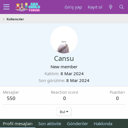
Giriş yap
Kayıt ol
Kullanıcılar
Cansu
New member
Katılım
8 Mar 2024
Son görülme
8 Mar 2024
Mesajlar
Reaction score
Puanları
550
0
0
Bul
Profil mesajları
Son aktivite
Gönderiler
Hakkında