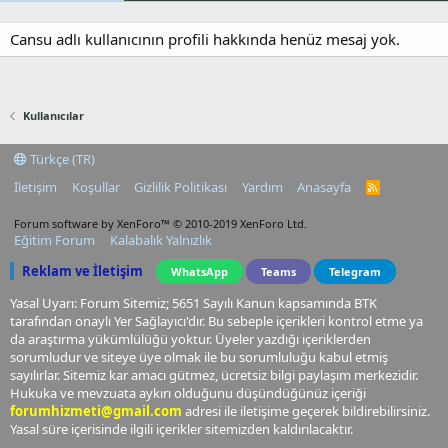
Cansu adlı kullanıcının profili hakkında henüz mesaj yok.
Kullanıcılar
Türkçe (TR)
İletişim
Koşullar
Gizlilik Politikası
Yardım
Anasayfa
R
S
S
Forum software by XenForo™
© 2010-2019 XenForo Ltd.
Eğitim Forum
Kalabalık Yalnızlık
Reklam ve İletişim
WhatsApp
Teams
Telegram
Yasal Uyarı: Forum Sitemiz; 5651 Sayılı Kanun kapsamında BTK
tarafından onaylı Yer Sağlayıcı'dır. Bu sebeple içerikleri kontrol etme ya
da araştırma yükümlülüğü yoktur. Üyeler yazdığı içeriklerden
sorumludur ve siteye üye olmak ile bu sorumluluğu kabul etmiş
sayılırlar. Sitemiz kar amacı gütmez, ücretsiz bilgi paylaşım merkezidir.
Hukuka ve mevzuata aykırı olduğunu düşündüğünüz içeriği
forumhizmeti@gmail.com
adresi ile iletişime geçerek bildirebilirsiniz.
Yasal süre içerisinde ilgili içerikler sitemizden kaldırılacaktır.