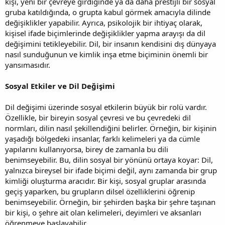
kişi, yeni bir çevreye girdiğinde ya da daha prestijli bir sosyal
gruba katıldığında, o grupta kabul görmek amacıyla dilinde
değişiklikler yapabilir. Ayrıca, psikolojik bir ihtiyaç olarak,
kişisel ifade biçimlerinde değişiklikler yapma arayışı da dil
değişimini tetikleyebilir. Dil, bir insanın kendisini dış dünyaya
nasıl sunduğunun ve kimlik inşa etme biçiminin önemli bir
yansımasıdır.
Sosyal Etkiler ve Dil Değişimi
Dil değişimi üzerinde sosyal etkilerin büyük bir rolü vardır.
Özellikle, bir bireyin sosyal çevresi ve bu çevredeki dil
normları, dilin nasıl şekillendiğini belirler. Örneğin, bir kişinin
yaşadığı bölgedeki insanlar, farklı kelimeleri ya da cümle
yapılarını kullanıyorsa, birey de zamanla bu dili
benimseyebilir. Bu, dilin sosyal bir yönünü ortaya koyar: Dil,
yalnızca bireysel bir ifade biçimi değil, aynı zamanda bir grup
kimliği oluşturma aracıdır. Bir kişi, sosyal gruplar arasında
geçiş yaparken, bu grupların dilsel özelliklerini öğrenip
benimseyebilir. Örneğin, bir şehirden başka bir şehre taşınan
bir kişi, o şehre ait olan kelimeleri, deyimleri ve aksanları
öğrenmeye başlayabilir.