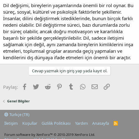
Dil değişimi, bireylerin yaşamlarında önemli bir rol oynar. Bu
süreç, sosyal, kültürel ve psikolojik faktörlerle şekillenir.
İnsanlar, dilini değiştirmek istediklerinde, bunun birçok farklı
nedeni olabilir. Dil değiştirme süreci, bazı durumlarda zorlu
bir süreç olabilir, ancak doğru motivasyon ve kararlılıkla
başarılı bir şekilde gerçekleştirilebilir. Dil, sadece iletişimi
sağlamak için değil, aynı zamanda bireylerin kimliklerini inşa
etmeleri, toplumsal gruplar arasında geçiş yapmaları ve
kendilerini dış dünyaya ifade etmeleri için önemli bir araçtır.
Cevap yazmak için giriş yap yada kayıt ol.
Facebook
Twitter
Reddit
Pinterest
Tumblr
WhatsApp
E-posta
Link
Paylaş:
Genel Bilgiler
Türkçe (TR)
İletişim
Koşullar
Gizlilik Politikası
Yardım
Anasayfa
R
S
S
Forum software by XenForo™
© 2010-2019 XenForo Ltd.