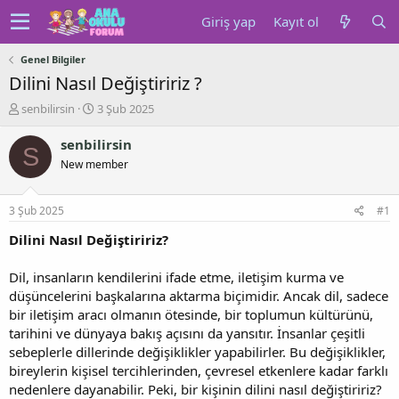
Giriş yap
Kayıt ol
Genel Bilgiler
Dilini Nasıl Değiştiririz ?
K
B
senbilirsin
3 Şub 2025
o
a
n
ş
senbilirsin
S
u
l
New member
y
a
u
n
b
g
3 Şub 2025
#1
a
ı
ş
ç
Dilini Nasıl Değiştiririz?
l
t
a
a
Dil, insanların kendilerini ifade etme, iletişim kurma ve
t
r
düşüncelerini başkalarına aktarma biçimidir. Ancak dil, sadece
a
i
bir iletişim aracı olmanın ötesinde, bir toplumun kültürünü,
n
h
tarihini ve dünyaya bakış açısını da yansıtır. İnsanlar çeşitli
i
sebeplerle dillerinde değişiklikler yapabilirler. Bu değişiklikler,
bireylerin kişisel tercihlerinden, çevresel etkenlere kadar farklı
nedenlere dayanabilir. Peki, bir kişinin dilini nasıl değiştiririz?