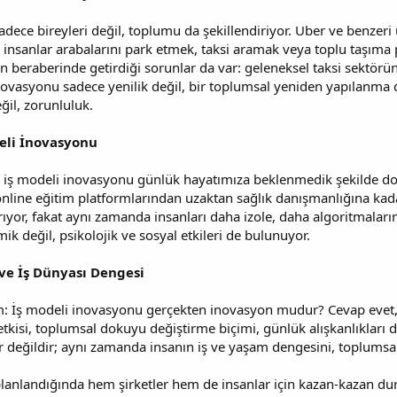
adece bireyleri değil, toplumu da şekillendiriyor. Uber ve benzer
 insanlar arabalarını park etmek, taksi aramak veya toplu taşıma
beraberinde getirdiği sorunlar da var: geleneksel taksi sektöründ
 inovasyonu sadece yenilik değil, bir toplumsal yeniden yapılanma
ğil, zorunluluk.
eli İnovasyonu
, iş modeli inovasyonu günlük hayatımıza beklenmedik şekilde do
online eğitim platformlarından uzaktan sağlık danışmanlığına kada
ıyor, fakat aynı zamanda insanları daha izole, daha algoritmaların
değil, psikolojik ve sosyal etkileri de bulunuyor.
ve İş Dünyası Dengesi
: İş modeli inovasyonu gerçekten inovasyon mudur? Cevap evet, 
etkisi, toplumsal dokuyu değiştirme biçimi, günlük alışkanlıkları d
değildir; aynı zamanda insanın iş ve yaşam dengesini, toplumsal b
lanlandığında hem şirketler hem de insanlar için kazan-kazan dur