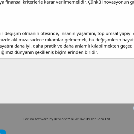
eya finansal kriterlerle karar verilmemelidir. Çünkü inovasyonun
ir değişim olmanın ötesinde, insanın yaşamını, toplumsal yapıyı ve
zde aklımıza sadece rakamlar gelmemeli; bu değişimlerin hayatım
yatını daha iyi, daha pratik ve daha anlamlı kılabilmekten geçer.
ığımız dünyanın şekilleniş biçimlerinden biridir.
Forum software by XenForo™
© 2010-2019 XenForo Ltd.
m