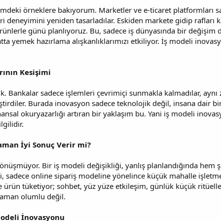
deki örneklere bakıyorum. Marketler ve e-ticaret platformları sa
i deneyimini yeniden tasarladılar. Eskiden markete gidip rafları k
ürünlerle günü planlıyoruz. Bu, sadece iş dünyasında bir değişim d
atta yemek hazırlama alışkanlıklarımızı etkiliyor. İş modeli inov
rının Kesişimi
lık. Bankalar sadece işlemleri çevrimiçi sunmakla kalmadılar, aynı 
ğiştirdiler. Burada inovasyon sadece teknolojik değil, insana dair
finansal okuryazarlığı artıran bir yaklaşım bu. Yani iş modeli inov
ilidir.
aman İyi Sonuç Verir mi?
dönüşmüyor. Bir iş modeli değişikliği, yanlış planlandığında hem ş
ri, sadece online sipariş modeline yönelince küçük mahalle işletme
e ürün tüketiyor; sohbet, yüz yüze etkileşim, günlük küçük ritüell
zaman olumlu değil.
odeli İnovasyonu