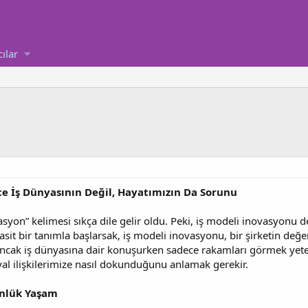
cılar
ce İş Dünyasının Değil, Hayatımızın Da Sorunu
yon” kelimesi sıkça dile gelir oldu. Peki, iş modeli inovasyonu
sit bir tanımla başlarsak, iş modeli inovasyonu, bir şirketin de
Ancak iş dünyasına dair konuşurken sadece rakamları görmek yeter
syal ilişkilerimize nasıl dokunduğunu anlamak gerekir.
ünlük Yaşam