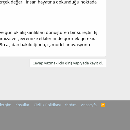
 gerçek değeri, insan hayatına dokunduğu noktada
 günlük alışkanlıkları dönüştüren bir süreçtir. İş
ıza ve çevremize etkilerini de görmek gerekir.
 Bu açıdan bakıldığında, iş modeli inovasyonu
Cevap yazmak için giriş yap yada kayıt ol.
İletişim
Koşullar
Gizlilik Politikası
Yardım
Anasayfa
R
S
S