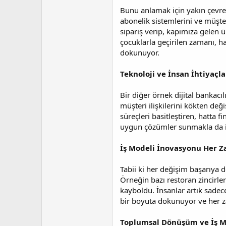
i
Bunu anlamak için yakın çevrem
abonelik sistemlerini ve müşter
sipariş verip, kapımıza gelen 
çocuklarla geçirilen zamanı, h
dokunuyor.
Teknoloji ve İnsan İhtiyaçla
Bir diğer örnek dijital bankacı
müşteri ilişkilerini kökten de
süreçleri basitleştiren, hatta 
uygun çözümler sunmakla da ilg
İş Modeli İnovasyonu Her Z
Tabii ki her değişim başarıya 
Örneğin bazı restoran zincirle
kayboldu. İnsanlar artık sadec
bir boyuta dokunuyor ve her 
Toplumsal Dönüşüm ve İş M