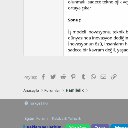
olunmalı, sadece teknolojik v
ortaya çıkar.
Sonuç
İş modeli inovasyonu, teknik b
dünyasında inovasyon dediğimi
İnovasyonun özü, insanların ha
sadece bir kavram değil, yaşad
Facebook
Twitter
Reddit
Pinterest
Tumblr
WhatsApp
E-posta
Link
Paylaş:
Anasayfa
Forumlar
Hamilelik
Türkçe (TR)
Eğitim Forum
Kalabalık Yalnızlık
Reklam ve İletişim
WhatsApp
Teams
Telegra