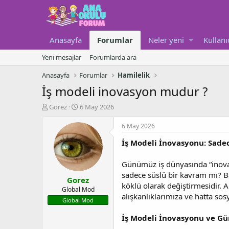
Anasayfa
Forumlar
Neler yeni
Kullanı
Yeni mesajlar
Forumlarda ara
Anasayfa
Forumlar
Hamilelik
İş modeli inovasyon mudur ?
K
B
Gorez
6 May 2026
o
a
n
ş
6 May 2026
u
l
İş Modeli İnovasyonu: Sade
y
a
u
n
b
g
Günümüz iş dünyasında “inovas
a
ı
sadece süslü bir kavram mı? Ba
Gorez
ş
ç
köklü olarak değiştirmesidir. 
l
t
Global Mod
alışkanlıklarımıza ve hatta so
a
a
Global Mod
t
r
a
i
İş Modeli İnovasyonu ve G
n
h