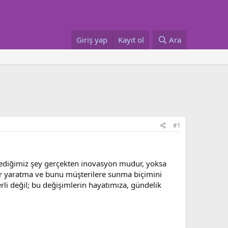
Giriş yap
Kayıt ol
Ara
#1
 dediğimiz şey gerçekten inovasyon mudur, yoksa
ğer yaratma ve bunu müşterilere sunma biçimini
li değil; bu değişimlerin hayatımıza, gündelik