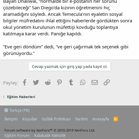
Bayan Dhaliwal, “normalde bir e-postanın her sorunu
çözebileceği” San Diego'da kızının öğretmenini hiç
aramadığını söyledi. Ancak Temecula'nın eyaletin sosyal
bilgiler müfredatını ihlal ettiğini haberlerde gördükten sonra
okul yönetim kurulunun müfettişi kovduğu toplantıya
katılmaya karar verdi. Paniğe kapıldı.
“Eve geri döndüm” dedi, “ve geri çağırmak tek seçenek gibi
görünüyordu.”
Cevap yazmak için giriş yap yada kayıt ol.
Facebook
Twitter
Reddit
Pinterest
Tumblr
WhatsApp
E-posta
Link
Paylaş:
Eğitim Haberleri
Türkçe (TR)
İletişim
Koşullar
Gizlilik Politikası
Yardım
Anasayfa
R
S
S
Forum software by XenForo™
© 2010-2019 XenForo Ltd.
Eğitim Forum
Kalabalık Yalnızlık