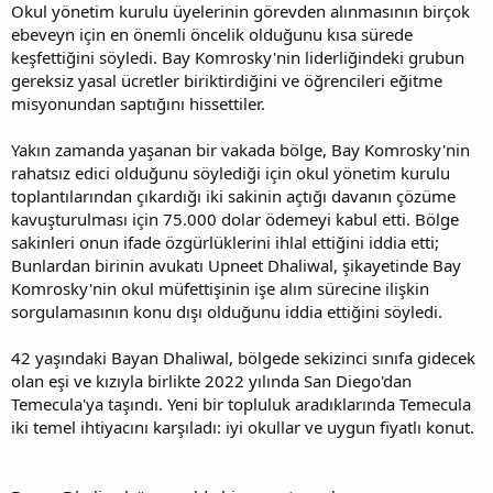
Okul yönetim kurulu üyelerinin görevden alınmasının birçok
ebeveyn için en önemli öncelik olduğunu kısa sürede
keşfettiğini söyledi. Bay Komrosky'nin liderliğindeki grubun
gereksiz yasal ücretler biriktirdiğini ve öğrencileri eğitme
misyonundan saptığını hissettiler.
Yakın zamanda yaşanan bir vakada bölge, Bay Komrosky'nin
rahatsız edici olduğunu söylediği için okul yönetim kurulu
toplantılarından çıkardığı iki sakinin açtığı davanın çözüme
kavuşturulması için 75.000 dolar ödemeyi kabul etti. Bölge
sakinleri onun ifade özgürlüklerini ihlal ettiğini iddia etti;
Bunlardan birinin avukatı Upneet Dhaliwal, şikayetinde Bay
Komrosky'nin okul müfettişinin işe alım sürecine ilişkin
sorgulamasının konu dışı olduğunu iddia ettiğini söyledi.
42 yaşındaki Bayan Dhaliwal, bölgede sekizinci sınıfa gidecek
olan eşi ve kızıyla birlikte 2022 yılında San Diego'dan
Temecula'ya taşındı. Yeni bir topluluk aradıklarında Temecula
iki temel ihtiyacını karşıladı: iyi okullar ve uygun fiyatlı konut.