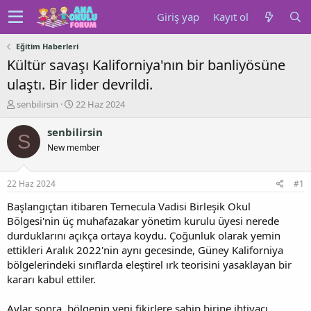
Giriş yap
Kayıt ol
Eğitim Haberleri
Kültür savaşı Kaliforniya'nın bir banliyösüne
ulaştı. Bir lider devrildi.
K
B
senbilirsin
22 Haz 2024
o
a
n
ş
senbilirsin
S
u
l
New member
y
a
u
n
b
g
22 Haz 2024
#1
a
ı
ş
ç
Başlangıçtan itibaren Temecula Vadisi Birleşik Okul
l
t
Bölgesi'nin üç muhafazakar yönetim kurulu üyesi nerede
a
a
durduklarını açıkça ortaya koydu. Çoğunluk olarak yemin
t
r
ettikleri Aralık 2022'nin aynı gecesinde, Güney Kaliforniya
a
i
bölgelerindeki sınıflarda eleştirel ırk teorisini yasaklayan bir
n
h
kararı kabul ettiler.
i
Aylar sonra, bölgenin yeni fikirlere sahip birine ihtiyacı