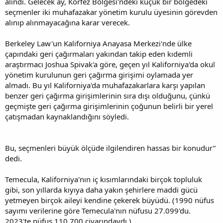
alındı. Gelecek ay, Körfez Bölgesi'ndeki küçük bir bölgedeki
seçmenler iki muhafazakar yönetim kurulu üyesinin görevden
alınıp alınmayacağına karar verecek.
Berkeley Law'un Kaliforniya Anayasa Merkezi'nde ülke
çapındaki geri çağırmaları yakından takip eden kıdemli
araştırmacı Joshua Spivak'a göre, geçen yıl Kaliforniya'da okul
yönetim kurulunun geri çağırma girişimi oylamada yer
almadı. Bu yıl Kaliforniya'da muhafazakarlara karşı yapılan
benzer geri çağırma girişimlerinin sıra dışı olduğunu, çünkü
geçmişte geri çağırma girişimlerinin çoğunun belirli bir yerel
çatışmadan kaynaklandığını söyledi.
Bu, seçmenleri büyük ölçüde ilgilendiren hassas bir konudur”
dedi.
Temecula, Kaliforniya'nın iç kısımlarındaki birçok topluluk
gibi, son yıllarda kıyıya daha yakın şehirlere maddi gücü
yetmeyen birçok aileyi kendine çekerek büyüdü. (1990 nüfus
sayımı verilerine göre Temecula'nın nüfusu 27.099'du.
2023'te nüfus 110.700 civarındaydı.)