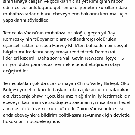
sınırlamaya çalışan ve çocukların cinsiyet kimliğinin rapor
edilmesi zorunluluğunu getiren okul yönetim kurullarındaki
muhafazakarların bunu ebeveynlerin haklarını korumak için
yaptıklarını söylediler.
Temecula Vadisi'nin muhafazakar bloğu, geçen yıl Bay
Komrosky'nin “sübyancı” olarak adlandırdığı öldürülen
eşcinsel hakları öncüsü Harvey Milk'ten bahseden bir sosyal
bilgiler müfredatını onaylamayı reddederek Demokrat
liderleri kızdırdı. Daha sonra Vali Gavin Newsom ilçeye 1,5
milyon dolar para cezası vermekle tehdit ettiğinde rotayı
değiştirdiler.
Temecula'dan çok da uzak olmayan Chino Valley Birleşik Okul
Bölgesi yönetim kurulu başkanı olan açık sözlü muhafazakar
aktivist Sonja Shaw, “Çocuklarımızın eğitimini iyileştirmek için
ebeveyn katılımını ve sağduyuyu savunan iyi insanların hedef
alınması üzücü ve korkutucu” dedi. Chino Vadisi bölgesi şu
anda ebeveynlere bildirim politikasını savunmak için devletle
hukuki bir mücadele içinde.