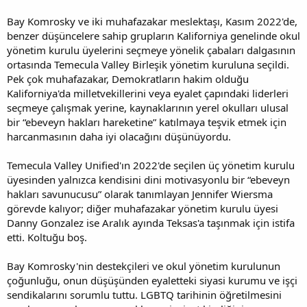
Bay Komrosky ve iki muhafazakar meslektaşı, Kasım 2022'de,
benzer düşüncelere sahip grupların Kaliforniya genelinde okul
yönetim kurulu üyelerini seçmeye yönelik çabaları dalgasının
ortasında Temecula Valley Birleşik yönetim kuruluna seçildi.
Pek çok muhafazakar, Demokratların hakim olduğu
Kaliforniya'da milletvekillerini veya eyalet çapındaki liderleri
seçmeye çalışmak yerine, kaynaklarının yerel okulları ulusal
bir “ebeveyn hakları hareketine” katılmaya teşvik etmek için
harcanmasının daha iyi olacağını düşünüyordu.
Temecula Valley Unified'ın 2022'de seçilen üç yönetim kurulu
üyesinden yalnızca kendisini dini motivasyonlu bir “ebeveyn
hakları savunucusu” olarak tanımlayan Jennifer Wiersma
görevde kalıyor; diğer muhafazakar yönetim kurulu üyesi
Danny Gonzalez ise Aralık ayında Teksas'a taşınmak için istifa
etti. Koltuğu boş.
Bay Komrosky'nin destekçileri ve okul yönetim kurulunun
çoğunluğu, onun düşüşünden eyaletteki siyasi kurumu ve işçi
sendikalarını sorumlu tuttu. LGBTQ tarihinin öğretilmesini