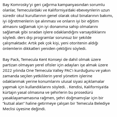
Bay Komrosky'yi geri çağırma kampanyasından sorumlu
olanlar, Temecula'daki ve Kaliforniya'daki ebeveynlerin uzun
süredir okul kurullarının genel olarak okul binalarının bakımı,
iyi öğretmenlerin işe alınması ve onların iyi bir eğitim
almasını sağlamak için iyi donanıma sahip olmalarını
sağlamak gibi sıradan işlere odaklandığını varsaydıklarını
söyledi. ders dışı programlar sorunsuz bir şekilde
çalışmaktadır. Artık pek çok kişi, yeni otoritenin aldığı
önlemlerin dikkatleri yeniden çektiğini söyledi.
Bay Pack, Temecula Kent Konseyi de dahil olmak üzere
partizan olmayan yerel ofisler için adayları işe almak üzere
2022 yılında One Temecula Valley PAC'ı kurduğunu ve yakın
zamanda seçilen yetkililerin yerel yönetim işlerine
odaklanmak yerine konumlarını ulusal siyasi açıklamalar
yapmak için kullandıklarını söyledi. . Kendisi, Kaliforniya'da
kürtajın yasal olmasına ve şehirlerin bu prosedürü
yasaklayamamasına rağmen, şehri doğmamışlar için bir
“kutsal alan” haline getirmeye çalışan bir Temecula Belediye
Meclisi üyesine değindi.