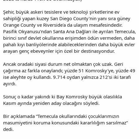
Şehir, büyük askeri tesislere ve teknoloji şirketlerine ev
sahipliği yapan kuzey San Diego County'nin yanı sıra güney
Orange County ve Riverside'a da ulaşım mesafesindedir.
Pasifik Okyanusu'ndan Santa Ana Dağları ile ayrılan Temecula,
birinci sınıf devlet okullarına erişimden ödün vermeden, daha
pahalı kıyı banliyölerinde alabileceklerinden daha büyük evler
arayan genç ebeveynler için özel bir destinasyondur.
Ancak oradaki siyasi durum net olmaktan çok uzak. Geri
çağırma az farkla onaylandı; yüzde 51 Komrosky'ye, yüzde 49
ise aleyhte oy kullandı. 9.714 oydan yalnızca 212'si iki tarafı
ayırdı.
Sonuç o kadar yakındı ki Bay Komrosky büyük olasılıkla
Kasım ayında yeniden aday olacağını söyledi.
Bir açıklamada “Temecula okullarındaki çocuklarımızın
masumiyetini koruma konusundaki kararlılığım sarsılmaz”
dedi.