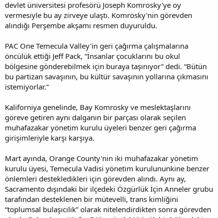
devlet üniversitesi profesörü Joseph Komrosky'ye oy
vermesiyle bu ay zirveye ulaştı. Komrosky'nin görevden
alındığı Perşembe akşamı resmen duyuruldu.
PAC One Temecula Valley'in geri çağırma çalışmalarına
öncülük ettiği Jeff Pack, “İnsanlar çocuklarını bu okul
bölgesine gönderebilmek için buraya taşınıyor” dedi. “Bütün
bu partizan savaşının, bu kültür savaşının yollarına çıkmasını
istemiyorlar.”
Kaliforniya genelinde, Bay Komrosky ve meslektaşlarını
göreve getiren aynı dalganın bir parçası olarak seçilen
muhafazakar yönetim kurulu üyeleri benzer geri çağırma
girişimleriyle karşı karşıya.
Mart ayında, Orange County'nin iki muhafazakar yönetim
kurulu üyesi, Temecula Vadisi yönetim kurulununkine benzer
önlemleri destekledikleri için görevden alındı. Aynı ay,
Sacramento dışındaki bir ilçedeki Özgürlük İçin Anneler grubu
tarafından desteklenen bir mütevelli, trans kimliğini
“toplumsal bulaşıcılık” olarak nitelendirdikten sonra görevden