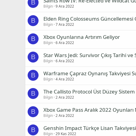
Saints Row IV: Re-Elected ve Wildcat 
B
Bilgin
9 Ara 2022
Elden Ring Colosseums Güncellemesi 
B
Bilgin
7 Ara 2022
Xbox Oyunlarına Artırım Geliyor
B
Bilgin
6 Ara 2022
Star Wars Jedi: Survivor Çıkış Tarihi ve 
B
Bilgin
6 Ara 2022
Warframe Çapraz Oynanış Takviyesi 
B
Bilgin
4 Ara 2022
The Callisto Protocol Üst Düzey Siste
B
Bilgin
2 Ara 2022
Xbox Game Pass Aralık 2022 Oyunları
B
Bilgin
2 Ara 2022
Genshin Impact Türkçe Lisan Takviye
B
Bilgin
29 Kas 2022