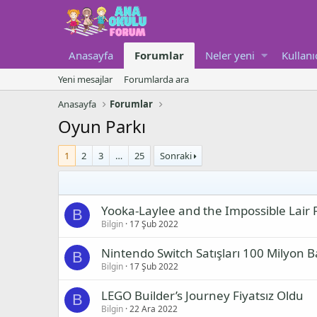
Anasayfa
Forumlar
Neler yeni
Kullanı
Yeni mesajlar
Forumlarda ara
Anasayfa
Forumlar
Oyun Parkı
1
2
3
…
25
Sonraki
Yooka-Laylee and the Impossible Lair F
B
Bilgin
17 Şub 2022
Nintendo Switch Satışları 100 Milyon Ba
B
Bilgin
17 Şub 2022
LEGO Builder’s Journey Fiyatsız Oldu
B
Bilgin
22 Ara 2022