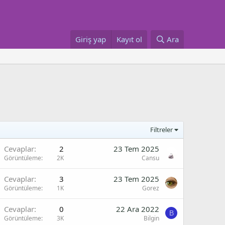
Giriş yap
Kayıt ol
Ara
Filtreler
Cevaplar
2
23 Tem 2025
Görüntüleme
2K
Cansu
Cevaplar
3
23 Tem 2025
Görüntüleme
1K
Gorez
Cevaplar
0
22 Ara 2022
B
Görüntüleme
3K
Bilgin