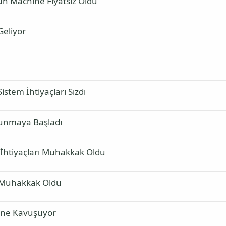
Gun Machine Fiyatsız Oldu
Geliyor
Sistem İhtiyaçları Sızdı
Sunmaya Başladı
m İhtiyaçları Muhakkak Oldu
 Muhakkak Oldu
sine Kavuşuyor