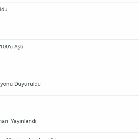
Oldu
100’ü Aştı
asyonu Duyuruldu
manı Yayınlandı