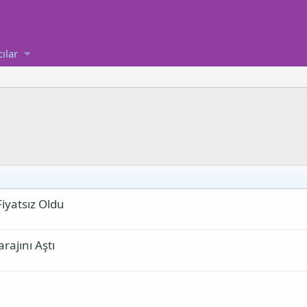
cılar
iyatsız Oldu
rajını Aştı