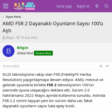
Giriş yap
Kayıt ol
Oyun Parkı
AMD FSR 2 Dayanaklı Oyunların Sayısı 100’ü
Aştı
K
B
Bilgin
19 Ara 2022
o
a
n
ş
Bilgin
B
u
l
Global Mod
Global Mod
y
a
u
n
b
g
19 Ara 2022
#1
a
ı
ş
ç
DLSS teknolojisine rakip olan FSR (FidelityFX Harika
l
t
Resolution) yaygınlaşmaya devam ediyor. AMD, mevcut ve
a
a
gelecek oyunlarla birlikte
FSR 2
teknolojisinin 100’ün
t
r
üzerinde oyuna ulaşacağını deklare etti. Sürüm 2.0
a
i
hatırlarsanız 2022 Mayıs ayında kullanıma sunuldu. Aslında
n
h
FSR 2.2 ismini taşıyan yeni bir sürüm daha var, fakat
i
dayanaklı oyunların sayısı hala epey kısıtlı.