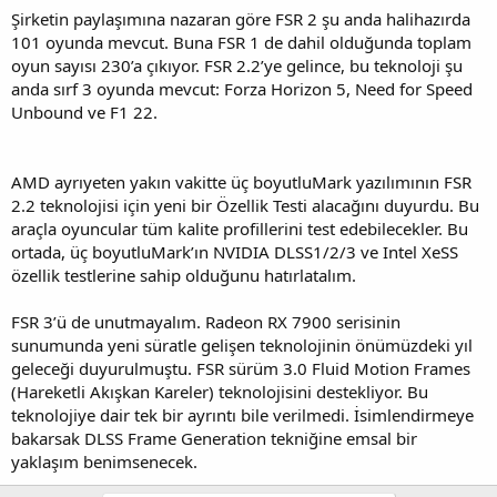
Şirketin paylaşımına nazaran göre FSR 2 şu anda halihazırda
101 oyunda mevcut. Buna FSR 1 de dahil olduğunda toplam
oyun sayısı 230’a çıkıyor. FSR 2.2’ye gelince, bu teknoloji şu
anda sırf 3 oyunda mevcut: Forza Horizon 5, Need for Speed
Unbound ve F1 22.
AMD ayrıyeten yakın vakitte üç boyutluMark yazılımının FSR
2.2 teknolojisi için yeni bir Özellik Testi alacağını duyurdu. Bu
araçla oyuncular tüm kalite profillerini test edebilecekler. Bu
ortada, üç boyutluMark’ın NVIDIA DLSS1/2/3 ve Intel XeSS
özellik testlerine sahip olduğunu hatırlatalım.
FSR 3’ü de unutmayalım. Radeon RX 7900 serisinin
sunumunda yeni süratle gelişen teknolojinin önümüzdeki yıl
geleceği duyurulmuştu. FSR sürüm 3.0 Fluid Motion Frames
(Hareketli Akışkan Kareler) teknolojisini destekliyor. Bu
teknolojiye dair tek bir ayrıntı bile verilmedi. İsimlendirmeye
bakarsak DLSS Frame Generation tekniğine emsal bir
yaklaşım benimsenecek.