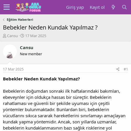
Giriş yap
Kayıt ol
Eğitim Haberleri
Bebekler Neden Kundak Yapılmaz ?
K
B
Cansu
17 Mar 2025
o
a
n
ş
Cansu
u
l
New member
y
a
u
n
b
g
17 Mar 2025
#1
a
ı
ş
ç
Bebekler Neden Kundak Yapılmaz?
l
t
a
a
Bebeklerin doğumdan sonraki ilk haftalarındaki bakımları,
t
r
ebeveynler için oldukça hassas bir süreçtir. Bebeklerin
a
i
rahatlaması ve güvenli bir şekilde uyuması için çeşitli
n
h
yöntemler bulunmaktadır. Bunlardan biri, bebeklerin
i
vücutlarını sıkıca sararak hareketlerini sınırlamayı amaçlayan
kundak yapma yöntemidir. Ancak, son yıllarda uzmanlar,
bebeklerin kundaklanmasının bazı sağlık risklerine yol