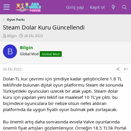
Giriş yap
Kayıt ol
Oyun Parkı
Steam Dolar Kuru Güncellendi
K
B
Bilgin
26 Eki 2022
o
a
n
ş
Bilgin
B
u
l
Global Mod
Global Mod
y
a
u
n
b
g
26 Eki 2022
#1
a
ı
ş
ç
Dolar-TL kur çevrimi için şimdiye kadar geliştiricilere 1.8 TL
l
t
teklifinde bulunan dijital oyun platformu Steam de sonunda
a
a
Türkiye’deki oyuncuları üzecek bir atak yaptı. Steam dolar
t
r
kuru için yapılan yeni teklif ise maalesef 10 TL’ye çıktı. bu
a
i
biçimdece oyunculara bir nebze olsun nefes aldıran
n
h
platformda da uygun fiyatlı oyun bulmak pek zorlaşacak.
i
Bu önemli artış daha sonrasında evvela Valve oyunlarında
önemli fiyat artışları gözlemleniyor. Örneğin 18.5 TL’lik Portal