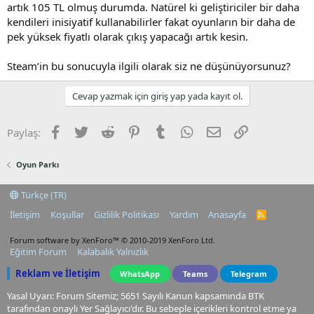
artık 105 TL olmuş durumda. Natürel ki geliştiriciler bir daha
kendileri inisiyatif kullanabilirler fakat oyunların bir daha de
pek yüksek fiyatlı olarak çıkış yapacağı artık kesin.
Steam’in bu sonucuyla ilgili olarak siz ne düşünüyorsunuz?
Cevap yazmak için giriş yap yada kayıt ol.
Facebook
Twitter
Reddit
Pinterest
Tumblr
WhatsApp
E-posta
Link
Paylaş:
Oyun Parkı
Türkçe (TR)
İletişim
Koşullar
Gizlilik Politikası
Yardım
Anasayfa
R
S
S
Forum software by XenForo™
© 2010-2019 XenForo Ltd.
Eğitim Forum
Kalabalık Yalnızlık
Reklam ve İletişim
WhatsApp
Teams
Telegram
Yasal Uyarı: Forum Sitemiz; 5651 Sayılı Kanun kapsamında BTK
tarafından onaylı Yer Sağlayıcı'dır. Bu sebeple içerikleri kontrol etme ya